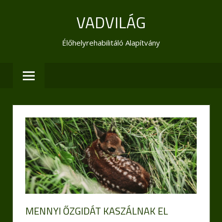
Skip
VADVILÁG
to
content
Élőhelyrehabilitáló Alapítvány
MENNYI ŐZGIDÁT KASZÁLNAK EL