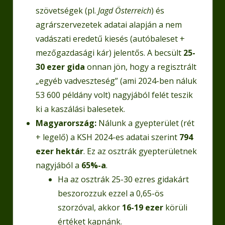
szövetségek (pl.
Jagd Österreich
) és
agrárszervezetek adatai alapján a nem
vadászati eredetű kiesés (autóbaleset +
mezőgazdasági kár) jelentős. A becsült
25-
30 ezer gida
onnan jön, hogy a regisztrált
„egyéb vadveszteség” (ami 2024-ben náluk
53 600 példány volt) nagyjából felét teszik
ki a kaszálási balesetek.
Magyarország:
Nálunk a gyepterület (rét
+ legelő) a KSH 2024-es adatai szerint
794
ezer hektár
. Ez az osztrák gyepterületnek
nagyjából a
65%-a
.
Ha az osztrák 25-30 ezres gidakárt
beszorozzuk ezzel a 0,65-ös
szorzóval, akkor
16-19 ezer
körüli
értéket kapnánk.