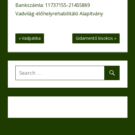
Bankszámla: 11737155-21455869
Vadvilág-élőhelyrehabilitáló Alapítvány
Bejegyzés
Previous
Next
Vadpatika
Gidamentő kisokos
Post:
Post:
navigáció