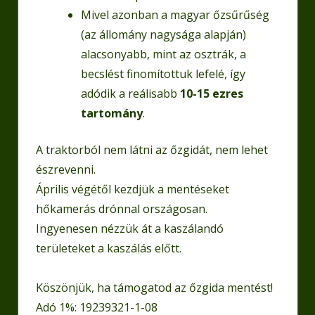
Mivel azonban a magyar őzsűrűség
(az állomány nagysága alapján)
alacsonyabb, mint az osztrák, a
becslést finomítottuk lefelé, így
adódik a reálisabb
10-15 ezres
tartomány
.
A traktorból nem látni az őzgidát, nem lehet
észrevenni.
Április végétől kezdjük a mentéseket
hőkamerás drónnal országosan.
Ingyenesen nézzük át a kaszálandó
területeket a kaszálás előtt.
Köszönjük, ha támogatod az őzgida mentést!
Adó 1%: 19239321-1-08