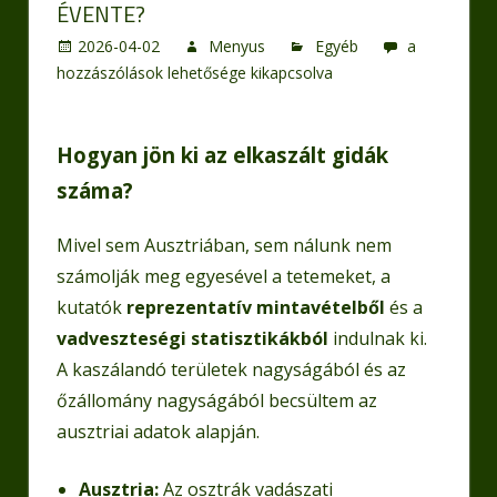
ÉVENTE?
Mennyi
2026-04-02
Menyus
Egyéb
a
őzgidát
hozzászólások lehetősége kikapcsolva
kaszálnak
el
évente?
Hogyan jön ki az elkaszált gidák
bejegyzéshe
száma?
Mivel sem Ausztriában, sem nálunk nem
számolják meg egyesével a tetemeket, a
kutatók
reprezentatív mintavételből
és a
vadveszteségi statisztikákból
indulnak ki.
A kaszálandó területek nagyságából és az
őzállomány nagyságából becsültem az
ausztriai adatok alapján.
Ausztria:
Az osztrák vadászati