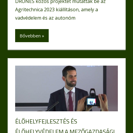
DRONES közös projektet mutattak be az
Agritechnica 2023 kiállításon, amely a
vadvédelem és az autonóm
Bővebben »
ÉLŐHELYFEJLESZTÉS ÉS
ÉLŐHELYVÉDELEM A MEZŐGAZDASÁGI