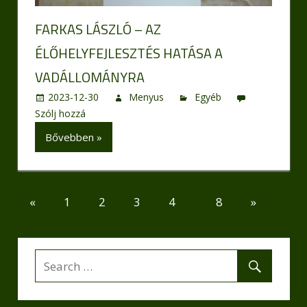
FARKAS LÁSZLÓ – AZ
ÉLŐHELYFEJLESZTÉS HATÁSA A
VADÁLLOMÁNYRA
2023-12-30
Menyus
Egyéb
Szólj hozzá
Bővebben »
Bejegyzések
Previous
Next
«
1
2
3
4
…
8
»
Posts
Posts
lapozása