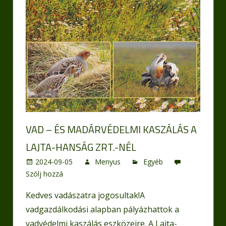
VAD – ÉS MADÁRVÉDELMI KASZÁLÁS A
LAJTA-HANSÁG ZRT.-NÉL
2024-09-05
Menyus
Egyéb
Szólj hozzá
Kedves vadászatra jogosultak!A
vadgazdálkodási alapban pályázhattok a
vadvédelmi kaszálás eszközeire. A Lajta-