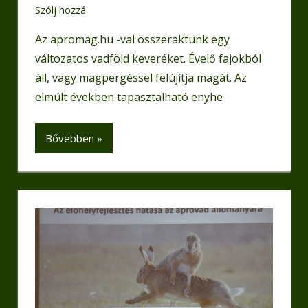
Szólj hozzá
Az apromag.hu -val összeraktunk egy
változatos vadföld keveréket. Évelő fajokból
áll, vagy magpergéssel felújítja magát. Az
elmúlt években tapasztalható enyhe
Bővebben »