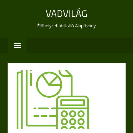
Skip
VADVILÁG
to
content
Élőhelyrehabilitáló Alapítvány