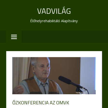
Skip
VADVILÁG
to
content
Élőhelyrehabilitáló Alapítvány
ŐZKONFERENCIA AZ OMVK