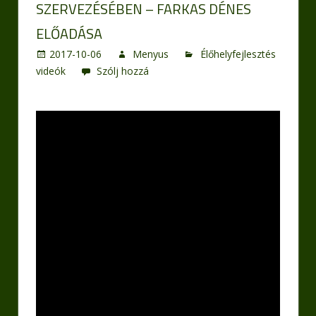
SZERVEZÉSÉBEN – FARKAS DÉNES
ELŐADÁSA
2017-10-06
Menyus
Élőhelyfejlesztés
videók
Szólj hozzá