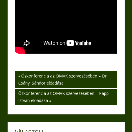
Bejegyzés
Previous
Őzkonferencia az OMVK szervezésében – Dr.
Post:
Csányi Sándor előadása
navigáció
Next
Őzkonferencia az OMVK szervezésében – Papp
Post:
István előadása