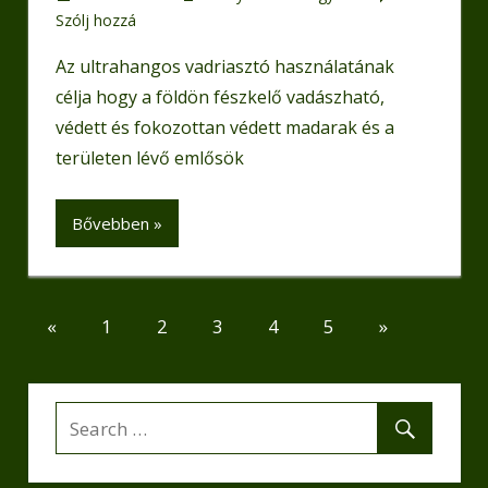
Szólj hozzá
Az ultrahangos vadriasztó használatának
célja hogy a földön fészkelő vadászható,
védett és fokozottan védett madarak és a
területen lévő emlősök
Bővebben »
Bejegyzések
Previous
Next
«
1
2
3
4
5
»
Posts
Posts
lapozása