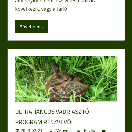
amennyiben nem őszi vetésű kultúra
következik, vagy a tarló
Bővebben »
ULTRAHANGOS VADRIASZTÓ
PROGRAM RÉSZVEVŐI
2023-02-21
Menyus
Egyéb