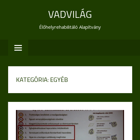
Skip
VADVILÁG
to
content
Élőhelyrehabilitáló Alapítvány
KATEGÓRIA:
EGYÉB