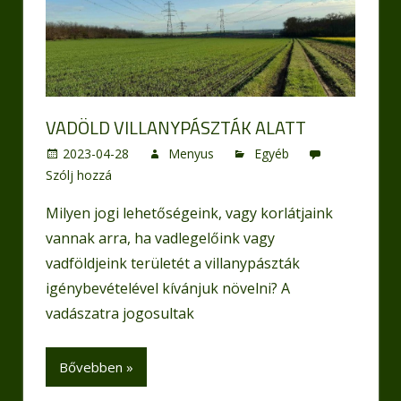
VADÖLD VILLANYPÁSZTÁK ALATT
2023-04-28
Menyus
Egyéb
Szólj hozzá
Milyen jogi lehetőségeink, vagy korlátjaink
vannak arra, ha vadlegelőink vagy
vadföldjeink területét a villanypászták
igénybevételével kívánjuk növelni? A
vadászatra jogosultak
Bővebben »