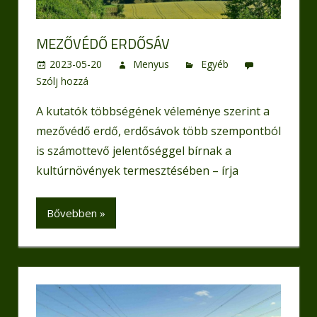
MEZŐVÉDŐ ERDŐSÁV
2023-05-20
Menyus
Egyéb
Szólj hozzá
A kutatók többségének véleménye szerint a
mezővédő erdő, erdősávok több szempontból
is számottevő jelentőséggel bírnak a
kultúrnövények termesztésében – írja
Bővebben »