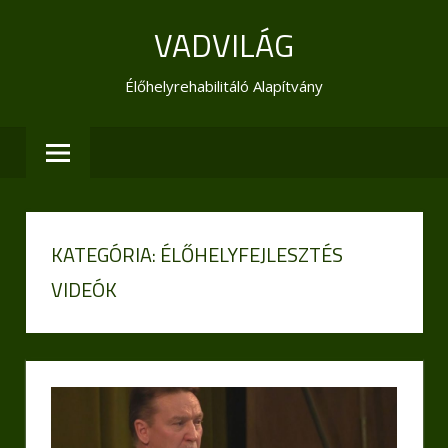
Skip
VADVILÁG
to
content
Élőhelyrehabilitáló Alapítvány
KATEGÓRIA:
ÉLŐHELYFEJLESZTÉS
VIDEÓK