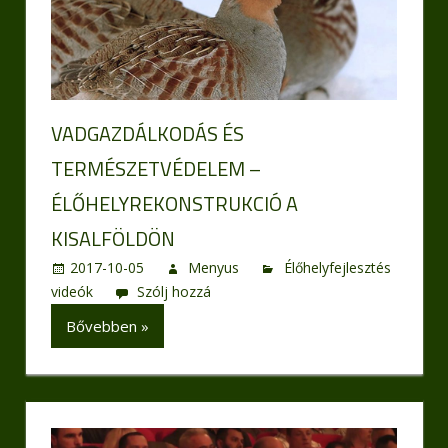
VADGAZDÁLKODÁS ÉS
TERMÉSZETVÉDELEM –
ÉLŐHELYREKONSTRUKCIÓ A
KISALFÖLDÖN
2017-10-05
Menyus
Élőhelyfejlesztés
videók
Szólj hozzá
Bővebben »