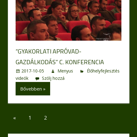
“GYAKORLATI APRÓVAD-
GAZDÁLKODÁS” C. KONFERENCIA
2017-10-05
Menyus
Élőhelyfejlesztés
videók
Szólj hozzá
Bővebben »
Bejegyzések
Previous
«
1
2
Posts
lapozása