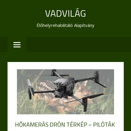
Skip
VADVILÁG
to
content
Élőhelyrehabilitáló Alapítvány
HŐKAMERÁS DRÓN TÉRKÉP – PILÓTÁK