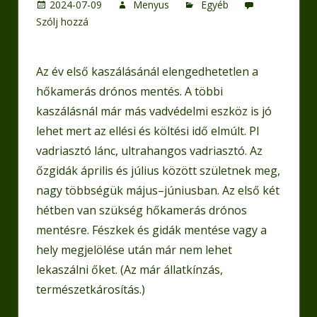
2024-07-09
Menyus
Egyéb
Szólj hozzá
Az év első kaszálásánál elengedhetetlen a
hőkamerás drónos mentés. A többi
kaszálásnál már más vadvédelmi eszköz is jó
lehet mert az ellési és költési idő elmúlt. Pl
vadriasztó lánc,
ultrahangos vadriasztó
. Az
őzgidák április és július között születnek meg,
nagy többségük május–júniusban. Az első két
hétben van szükség hőkamerás drónos
mentésre. Fészkek és gidák mentése vagy a
hely megjelölése után már nem lehet
lekaszálni őket. (Az már állatkínzás,
természetkárosítás.)