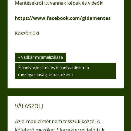
Mentésekről itt vannak képek és videók:
https://www.facebook.com/gidamentes
Köszönjük!
Bejegyzés
Previous
Vadkár minimalizálása
Post:
Next
Élőhelyfejlesztés és élőhelyvédelem a
navigáció
Post:
mezőgazdasági területeken
VÁLASZOLJ
Az e-mail címet nem tesszük közzé.
A
kötelező mezőket
*
karakterrel jelöltük