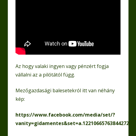
Az hogy valaki ingyen vagy pénzért fogja
vállalni az a pilótától függ.
Mezőgazdasági balesetekról itt van néhány
kép:
https://www.facebook.com/media/set/?
vanity=gidamentes&set=a.122106657638442723