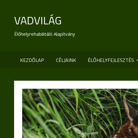
Skip
to
VADVILÁG
content
Élőhelyrehabilitáló Alapítvány
KEZDŐLAP
CÉLJAINK
ÉLŐHELYFEJLESZTÉS