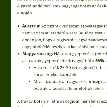
A kaszálandó területek nagyságából és az őzál
alapján.
Ausztria:
Az osztrák vadászati szövetségek (
nem vadászati eredetű kiesés (autóbaleset +
onnan jön, hogy a regisztrált „egyéb vadvesz
nagyjából felét teszik ki a kaszálási balesetek
Magyarország:
Nálunk a gyepterület (rét + 
az osztrák gyepterületnek nagyjából a
65%-
Ha az osztrák 25-30 ezres gidakárt bes
körüli értéket kapnánk.
Mivel azonban a magyar őzsűrűség (az
osztrák, a becslést finomítottuk lefelé,
A traktorból nem látni az őzgidát, nem lehet ész