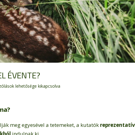
EL ÉVENTE?
zólások lehetősége kikapcsolva
k
áma?
shez
ják meg egyesével a tetemeket, a kutatók
reprezentatív
ákból
indulnak ki.