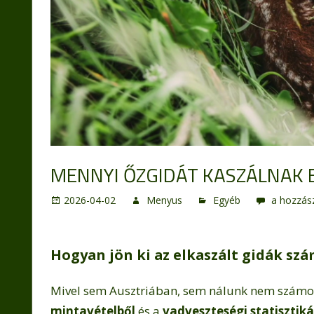
MENNYI ŐZGIDÁT KASZÁLNAK 
Mennyi
2026-04-02
Menyus
Egyéb
a hozzás
őzgidát
kaszálna
el
Hogyan jön ki az elkaszált gidák sz
évente?
bejegyzé
Mivel sem Ausztriában, sem nálunk nem számol
mintavételből
és a
vadveszteségi statisztik