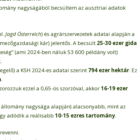
lomány nagyságából becsültem az ausztriai adatok
pl.
Jagd Österreich
) és agrárszervezetek adatai alapján a
 mezőgazdasági kár) jelentős. A becsült
25-30 ezer gida
teség” (ami 2024-ben náluk 53 600 példány volt)
.
legelő) a KSH 2024-es adatai szerint
794 ezer hektár
. Ez
a
.
zorozzuk ezzel a 0,65-ös szorzóval, akkor
16-19 ezer
 állomány nagysága alapján) alacsonyabb, mint az
 így adódik a reálisabb
10-15 ezres tartomány
.
revenni.